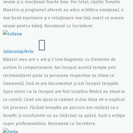
nevoie și a reacționat foarte bine. Per total, căștile Tomatis
Maestro și programul aferent au adus echilibru emoțional, o
mai bună exprimare și o relaționare mai lină, exact ce aveam
nevoie pentru băieți. Recomand cu încredere!
Iuliana
iuly.fertu
Băiatul meu are 4 ani și 2 luni diagnostic cu Elemente de
autism în comportament. Am început acestă terapie prin
recomandare( pana la persoana respectiva nu stiam ce
înseamnă), însă m-am documentat și am început terapiile.
Spun sincer ca la început am fost sceptica fiindcă nu stiam in
ce constă. Cand am ajuns in cabinet si dna Alina mi-a explicat
tot procesul. Făcând terapiile pe parcurs am realizat ca e
benefic și rezultatele nu au întârziat sa apără. Sunt o echipa
super profesionalista. Recomand cu încredere.