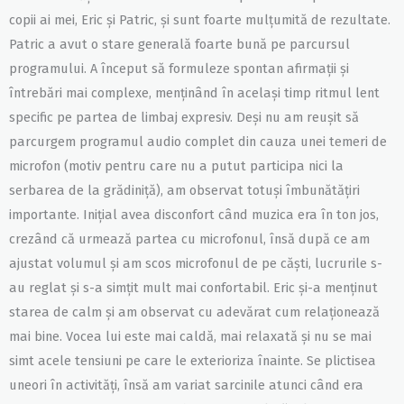
copii ai mei, Eric și Patric, și sunt foarte mulțumită de rezultate.
Patric a avut o stare generală foarte bună pe parcursul
programului. A început să formuleze spontan afirmații și
întrebări mai complexe, menținând în același timp ritmul lent
specific pe partea de limbaj expresiv. Deși nu am reușit să
parcurgem programul audio complet din cauza unei temeri de
microfon (motiv pentru care nu a putut participa nici la
serbarea de la grădiniță), am observat totuși îmbunătățiri
importante. Inițial avea disconfort când muzica era în ton jos,
crezând că urmează partea cu microfonul, însă după ce am
ajustat volumul și am scos microfonul de pe căști, lucrurile s-
au reglat și s-a simțit mult mai confortabil. Eric și-a menținut
starea de calm și am observat cu adevărat cum relaționează
mai bine. Vocea lui este mai caldă, mai relaxată și nu se mai
simt acele tensiuni pe care le exterioriza înainte. Se plictisea
uneori în activități, însă am variat sarcinile atunci când era