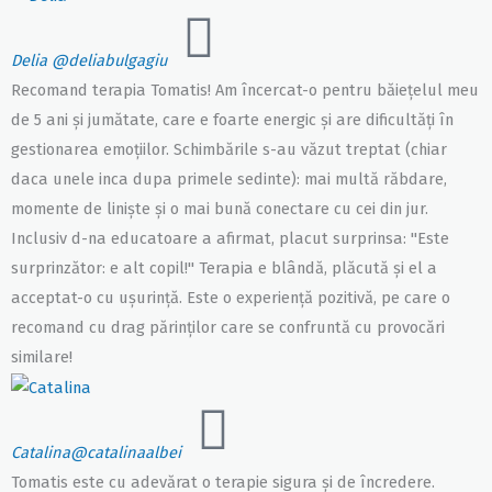
Delia
@deliabulgagiu
Recomand terapia Tomatis! Am încercat-o pentru băiețelul meu
de 5 ani și jumătate, care e foarte energic și are dificultăți în
gestionarea emoțiilor. Schimbările s-au văzut treptat (chiar
daca unele inca dupa primele sedinte): mai multă răbdare,
momente de liniște și o mai bună conectare cu cei din jur.
Inclusiv d-na educatoare a afirmat, placut surprinsa: "Este
surprinzător: e alt copil!" Terapia e blândă, plăcută și el a
acceptat-o cu ușurință. Este o experiență pozitivă, pe care o
recomand cu drag părinților care se confruntă cu provocări
similare!
Catalina
@catalinaalbei
Tomatis este cu adevărat o terapie sigura și de încredere.