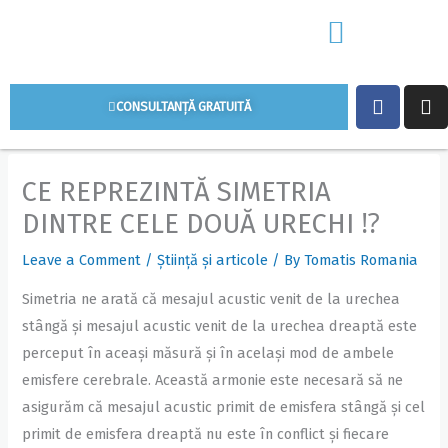
Skip
to
content
Facebo
In
CONSULTANȚĂ GRATUITĂ
CE REPREZINTĂ SIMETRIA
DINTRE CELE DOUĂ URECHI ⁉
Leave a Comment
/
Știință și articole
/ By
Tomatis Romania
Simetria ne arată că mesajul acustic venit de la urechea
stângă și mesajul acustic venit de la urechea dreaptă este
perceput în aceași măsură și în același mod de ambele
emisfere cerebrale. Această armonie este necesară să ne
asigurăm că mesajul acustic primit de emisfera stângă și cel
primit de emisfera dreaptă nu este în conflict și fiecare